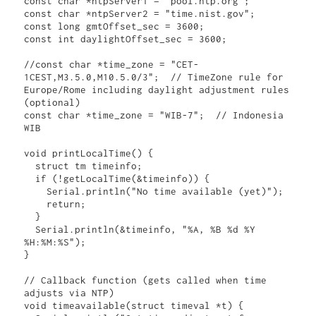
const char *ntpServer1 = "pool.ntp.org";

const char *ntpServer2 = "time.nist.gov";

const long gmtOffset_sec = 3600;

const int daylightOffset_sec = 3600;

//const char *time_zone = "CET-
1CEST,M3.5.0,M10.5.0/3";  // TimeZone rule for 
Europe/Rome including daylight adjustment rules 
(optional)

const char *time_zone = "WIB-7";  // Indonesia 
WIB

void printLocalTime() {

  struct tm timeinfo;

  if (!getLocalTime(&timeinfo)) {

    Serial.println("No time available (yet)");

    return;

  }

  Serial.println(&timeinfo, "%A, %B %d %Y 
%H:%M:%S");

}

// Callback function (gets called when time 
adjusts via NTP)

void timeavailable(struct timeval *t) {
