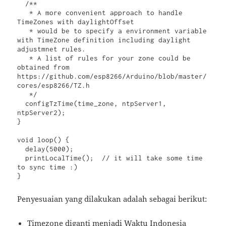
  /**

   * A more convenient approach to handle 
TimeZones with daylightOffset

   * would be to specify a environment variable 
with TimeZone definition including daylight 
adjustmnet rules.

   * A list of rules for your zone could be 
obtained from 
https://github.com/esp8266/Arduino/blob/master/
cores/esp8266/TZ.h

   */

  configTzTime(time_zone, ntpServer1, 
ntpServer2);

}

void loop() {

  delay(5000);

  printLocalTime();  // it will take some time 
to sync time :)

Penyesuaian yang dilakukan adalah sebagai berikut:
Timezone diganti menjadi Waktu Indonesia