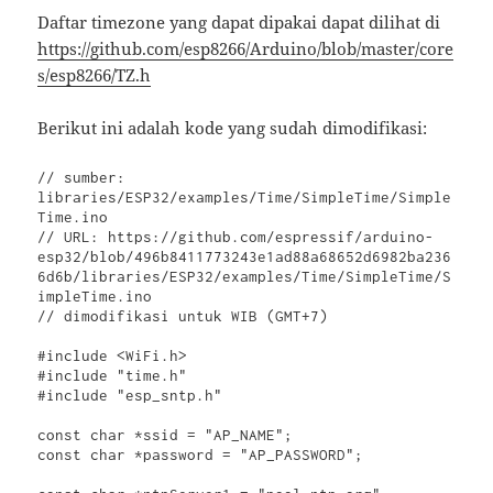
Daftar timezone yang dapat dipakai dapat dilihat di
https://github.com/esp8266/Arduino/blob/master/core
s/esp8266/TZ.h
Berikut ini adalah kode yang sudah dimodifikasi:
// sumber: 
libraries/ESP32/examples/Time/SimpleTime/Simple
Time.ino

// URL: https://github.com/espressif/arduino-
esp32/blob/496b8411773243e1ad88a68652d6982ba236
6d6b/libraries/ESP32/examples/Time/SimpleTime/S
impleTime.ino

// dimodifikasi untuk WIB (GMT+7)

#include <WiFi.h>

#include "time.h"

#include "esp_sntp.h"

const char *ssid = "AP_NAME";

const char *password = "AP_PASSWORD";
