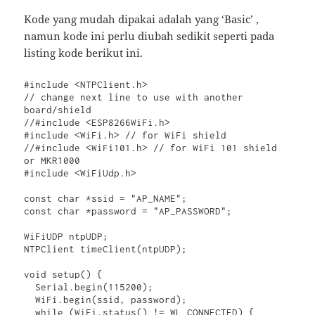
Kode yang mudah dipakai adalah yang ‘Basic’ ,
namun kode ini perlu diubah sedikit seperti pada
listing kode berikut ini.
#include <NTPClient.h>

// change next line to use with another 
board/shield

//#include <ESP8266WiFi.h>

#include <WiFi.h> // for WiFi shield

//#include <WiFi101.h> // for WiFi 101 shield 
or MKR1000

#include <WiFiUdp.h>

const char *ssid = "AP_NAME";

const char *password = "AP_PASSWORD";

WiFiUDP ntpUDP;

NTPClient timeClient(ntpUDP);

void setup() {

  Serial.begin(115200);

  WiFi.begin(ssid, password);

  while (WiFi.status() != WL_CONNECTED) {
