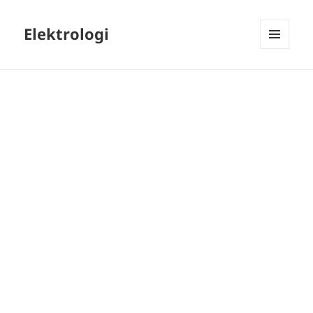
Elektrologi
MENU
DAN
WIDGET