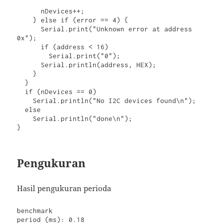
      nDevices++;

    } else if (error == 4) {

      Serial.print("Unknown error at address 
0x");

      if (address < 16)

        Serial.print("0");

      Serial.println(address, HEX);

    }

  }

  if (nDevices == 0)

    Serial.println("No I2C devices found\n");

  else

    Serial.println("done\n");

}
Pengukuran
Hasil pengukuran perioda
benchmark

period (ms): 0.18
