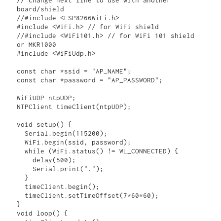
board/shield

//#include <ESP8266WiFi.h>

#include <WiFi.h> // for WiFi shield

//#include <WiFi101.h> // for WiFi 101 shield 
or MKR1000

#include <WiFiUdp.h>

const char *ssid = "AP_NAME";

const char *password = "AP_PASSWORD";

WiFiUDP ntpUDP;

NTPClient timeClient(ntpUDP);

void setup() {

  Serial.begin(115200); 

  WiFi.begin(ssid, password);

  while (WiFi.status() != WL_CONNECTED) {

    delay(500);

    Serial.print(".");

  }

  timeClient.begin();

  timeClient.setTimeOffset(7*60*60);

}

void loop() {
