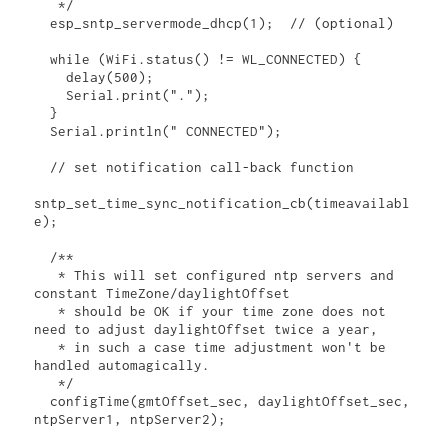
   */

  esp_sntp_servermode_dhcp(1);  // (optional)

  while (WiFi.status() != WL_CONNECTED) {

    delay(500);

    Serial.print(".");

  }

  Serial.println(" CONNECTED");

  // set notification call-back function

sntp_set_time_sync_notification_cb(timeavailabl
e);

  /**

   * This will set configured ntp servers and 
constant TimeZone/daylightOffset

   * should be OK if your time zone does not 
need to adjust daylightOffset twice a year,

   * in such a case time adjustment won't be 
handled automagically.

   */

  configTime(gmtOffset_sec, daylightOffset_sec, 
ntpServer1, ntpServer2);
