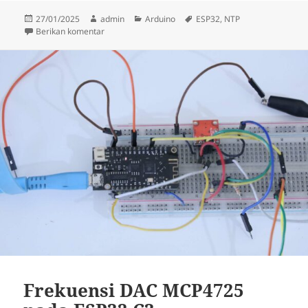
Diposkan
Penulis
Kategori
Tag
27/01/2025
admin
Arduino
ESP32
,
NTP
pada
untuk Sinkronisasi Waktu Dengan Network Time Prot
Berikan komentar
Frekuensi DAC MCP4725