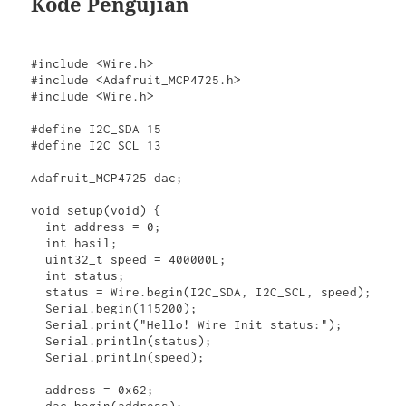
Kode Pengujian
#include <Wire.h>

#include <Adafruit_MCP4725.h>

#include <Wire.h>

#define I2C_SDA 15

#define I2C_SCL 13

Adafruit_MCP4725 dac;

void setup(void) {

  int address = 0;

  int hasil;

  uint32_t speed = 400000L;

  int status;

  status = Wire.begin(I2C_SDA, I2C_SCL, speed);

  Serial.begin(115200);

  Serial.print("Hello! Wire Init status:");

  Serial.println(status);

  Serial.println(speed);

  address = 0x62;
