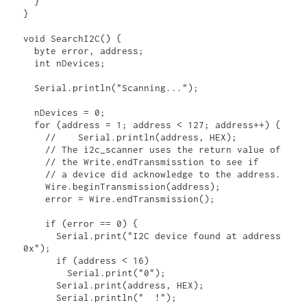
  }

}

void SearchI2C() {

  byte error, address;

  int nDevices;

  Serial.println("Scanning...");

  nDevices = 0;

  for (address = 1; address < 127; address++) {

    //    Serial.println(address, HEX);

    // The i2c_scanner uses the return value of

    // the Write.endTransmisstion to see if

    // a device did acknowledge to the address.

    Wire.beginTransmission(address);

    error = Wire.endTransmission();

    if (error == 0) {

      Serial.print("I2C device found at address 
0x");

      if (address < 16)

        Serial.print("0");

      Serial.print(address, HEX);

      Serial.println("  !");
