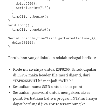
    delay(500);

    Serial.print(".");

  }

  timeClient.begin();

}

void loop() {

  timeClient.update();

Serial.println(timeClient.getFormattedTime());

  delay(1000);

}
Perubahan yang dilakukan adalah sebagai berikut:
Kode ini awalnya untuk ESP8266. Untuk dipakai
di ESP32 maka header file mesti diganti, dari
“ESP8266WiFi.h” menjadi “WiFi.h”
Sesuaikan nama SSID untuk akses point
Sesuaikan password untuk mengakses akses
point. Perhatikan bahwa program NTP ini hanya
dapat berfungsi jika ESP32 tersambung ke