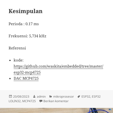
Kesimpulan
Perioda : 0.17 ms
Frekuensi: 5,734 kHz
Referensi
kode:
https://github.com/waskita/embedded/tree/master/
esp32-mcp4725
DAC MCP4725
Diposkan
Penulis
Kategori
Tag
20/08/2023
admin
mikroprosesor
ESP32
,
ESP32
pada
untuk Frekuensi DAC MCP4725
LOLIN32
,
MCP4725
Berikan komentar