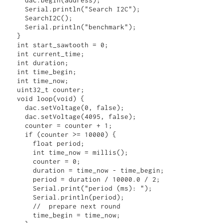
  dac.begin(address);

  Serial.println("Search I2C");

  SearchI2C();

  Serial.println("benchmark");

}

int start_sawtooth = 0;

int current_time;

int duration;

int time_begin;

int time_now;

uint32_t counter;

void loop(void) {

  dac.setVoltage(0, false);

  dac.setVoltage(4095, false);

  counter = counter + 1;

  if (counter >= 10000) {

    float period;

    int time_now = millis();

    counter = 0;

    duration = time_now - time_begin;

    period = duration / 10000.0 / 2;

    Serial.print("period (ms): ");

    Serial.println(period);

    //  prepare next round

    time_begin = time_now;
