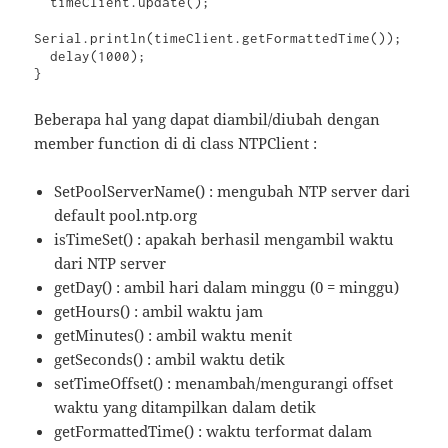
  timeClient.update();

Serial.println(timeClient.getFormattedTime());

  delay(1000);

}
Beberapa hal yang dapat diambil/diubah dengan
member function di di class NTPClient :
SetPoolServerName() : mengubah NTP server dari
default pool.ntp.org
isTimeSet() : apakah berhasil mengambil waktu
dari NTP server
getDay() : ambil hari dalam minggu (0 = minggu)
getHours() : ambil waktu jam
getMinutes() : ambil waktu menit
getSeconds() : ambil waktu detik
setTimeOffset() : menambah/mengurangi offset
waktu yang ditampilkan dalam detik
getFormattedTime() : waktu terformat dalam