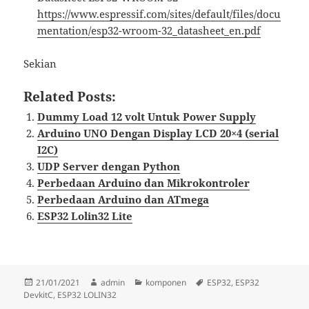
https://www.espressif.com/sites/default/files/docu
mentation/esp32-wroom-32_datasheet_en.pdf
Sekian
Related Posts:
Dummy Load 12 volt Untuk Power Supply
Arduino UNO Dengan Display LCD 20×4 (serial
I2C)
UDP Server dengan Python
Perbedaan Arduino dan Mikrokontroler
Perbedaan Arduino dan ATmega
ESP32 Lolin32 Lite
Diposkan
Penulis
Kategori
Tag
21/01/2021
admin
komponen
ESP32
,
ESP32
pada
DevkitC
,
ESP32 LOLIN32