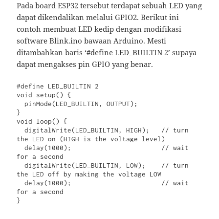
Pada board ESP32 tersebut terdapat sebuah LED yang
dapat dikendalikan melalui GPIO2. Berikut ini
contoh membuat LED kedip dengan modifikasi
software Blink.ino bawaan Arduino. Mesti
ditambahkan baris ‘#define LED_BUILTIN 2’ supaya
dapat mengakses pin GPIO yang benar.
#define LED_BUILTIN 2

void setup() {

  pinMode(LED_BUILTIN, OUTPUT);

}

void loop() {

  digitalWrite(LED_BUILTIN, HIGH);   // turn 
the LED on (HIGH is the voltage level)

  delay(1000);                       // wait 
for a second

  digitalWrite(LED_BUILTIN, LOW);    // turn 
the LED off by making the voltage LOW

  delay(1000);                       // wait 
for a second

}