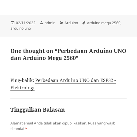
Diposkan
Penulis
Kategori
Tag
02/11/2022
admin
Arduino
arduino mega 2560
,
pada
arduino uno
One thought on “Perbedaan Arduino UNO
dan Arduino Mega 2560”
Ping-balik:
Perbedaan Arduino UNO dan ESP32 -
Elektrologi
Tinggalkan Balasan
Alamat email Anda tidak akan dipublikasikan.
Ruas yang wajib
ditandai
*