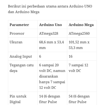
Berikut ini perbedaan utama antara Arduino UNO
dan Arduino Mega
Parameter
Arduino Uno
Arduino Mega
Prosesor
ATmega328
ATmega2560
Ukuran
68,6 mm x 53,4
101,52 mm x
mm
53,3 mm
Analog Input
6
16
Tegangan catu
6 sampai 20
7 sampai 12
daya
volt DC, namun
volt DC
disarankan
hanya 7 sampai
12 volt DC
Pin untuk
14 (6 dengan
54 (6 dengan
Digital
fitur Pulse
fitur Pulse