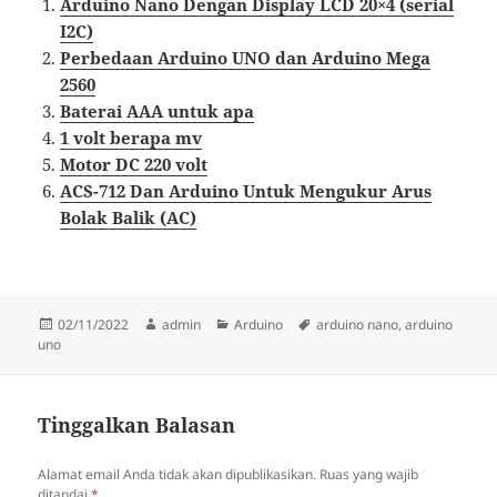
Arduino Nano Dengan Display LCD 20×4 (serial
I2C)
Perbedaan Arduino UNO dan Arduino Mega
2560
Baterai AAA untuk apa
1 volt berapa mv
Motor DC 220 volt
ACS-712 Dan Arduino Untuk Mengukur Arus
Bolak Balik (AC)
Diposkan
Penulis
Kategori
Tag
02/11/2022
admin
Arduino
arduino nano
,
arduino
pada
uno
Tinggalkan Balasan
Alamat email Anda tidak akan dipublikasikan.
Ruas yang wajib
ditandai
*