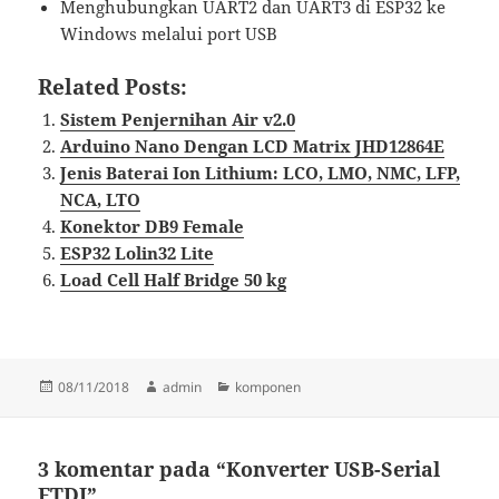
Menghubungkan UART2 dan UART3 di ESP32 ke
Windows melalui port USB
Related Posts:
Sistem Penjernihan Air v2.0
Arduino Nano Dengan LCD Matrix JHD12864E
Jenis Baterai Ion Lithium: LCO, LMO, NMC, LFP,
NCA, LTO
Konektor DB9 Female
ESP32 Lolin32 Lite
Load Cell Half Bridge 50 kg
Diposkan
Penulis
Kategori
08/11/2018
admin
komponen
pada
3 komentar pada “Konverter USB-Serial
FTDI”