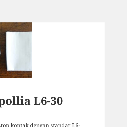
ollia L6-30
stop kontak dengan standar L6-