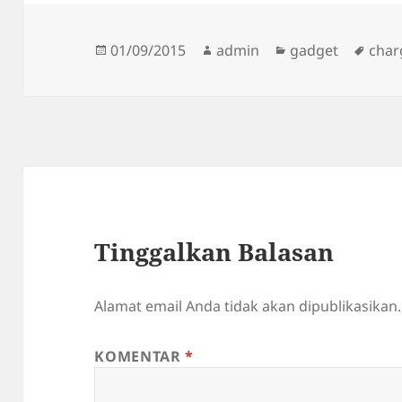
Diposkan
Penulis
Kategori
Tag
01/09/2015
admin
gadget
char
pada
Tinggalkan Balasan
Alamat email Anda tidak akan dipublikasikan.
KOMENTAR
*