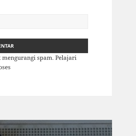
uk mengurangi spam.
Pelajari
oses