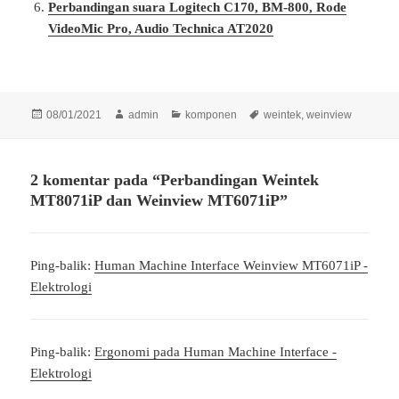
Perbandingan suara Logitech C170, BM-800, Rode
VideoMic Pro, Audio Technica AT2020
Diposkan
Penulis
Kategori
Tag
08/01/2021
admin
komponen
weintek
,
weinview
pada
2 komentar pada “Perbandingan Weintek
MT8071iP dan Weinview MT6071iP”
Ping-balik:
Human Machine Interface Weinview MT6071iP -
Elektrologi
Ping-balik:
Ergonomi pada Human Machine Interface -
Elektrologi