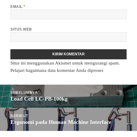
EMAIL
*
SITUS WEB
Situs ini menggunakan Akismet untuk mengurangi spam.
Pelajari bagaimana data komentar Anda diproses
Navigasi
SEBELUMNYA
pos
Load Cell LC-PB-100kg
Pos
sebelumnya:
BERIKUT
Ergonomi pada Human Machine Interface
Pos
berikutnya: