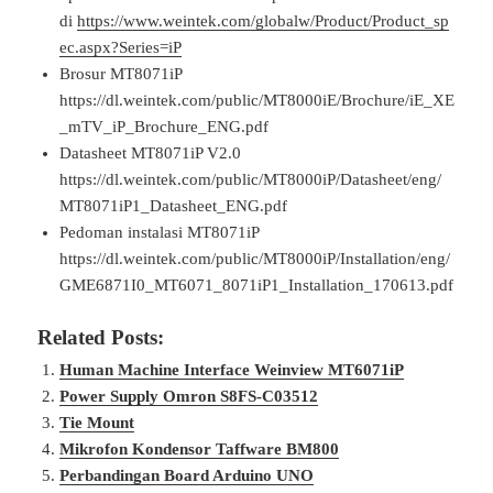
di
https://www.weintek.com/globalw/Product/Product_sp
ec.aspx?Series=iP
Brosur MT8071iP
https://dl.weintek.com/public/MT8000iE/Brochure/iE_XE
_mTV_iP_Brochure_ENG.pdf
Datasheet MT8071iP V2.0
https://dl.weintek.com/public/MT8000iP/Datasheet/eng/
MT8071iP1_Datasheet_ENG.pdf
Pedoman instalasi MT8071iP
https://dl.weintek.com/public/MT8000iP/Installation/eng/
GME6871I0_MT6071_8071iP1_Installation_170613.pdf
Related Posts:
Human Machine Interface Weinview MT6071iP
Power Supply Omron S8FS-C03512
Tie Mount
Mikrofon Kondensor Taffware BM800
Perbandingan Board Arduino UNO