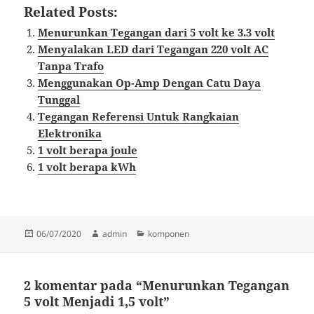
Related Posts:
Menurunkan Tegangan dari 5 volt ke 3.3 volt
Menyalakan LED dari Tegangan 220 volt AC
Tanpa Trafo
Menggunakan Op-Amp Dengan Catu Daya
Tunggal
Tegangan Referensi Untuk Rangkaian
Elektronika
1 volt berapa joule
1 volt berapa kWh
Diposkan
Penulis
Kategori
06/07/2020
admin
komponen
pada
2 komentar pada “Menurunkan Tegangan
5 volt Menjadi 1,5 volt”