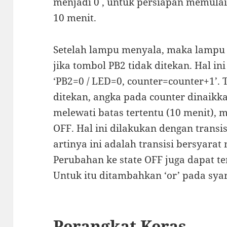
menjadi 0 , untuk persiapan memul
10 menit.
Setelah lampu menyala, maka lampu
jika tombol PB2 tidak ditekan. Hal in
‘PB2=0 / LED=0, counter=counter+1’. 
ditekan, angka pada counter dinaikka
melewati batas tertentu (10 menit), ma
OFF. Hal ini dilakukan dengan transi
artinya ini adalah transisi bersyarat n
Perubahan ke state OFF juga dapat ter
Untuk itu ditambahkan ‘or’ pada syar
Perangkat Keras