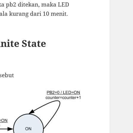
ika pb2 ditekan, maka LED
la kurang dari 10 menit.
nite State
rsebut