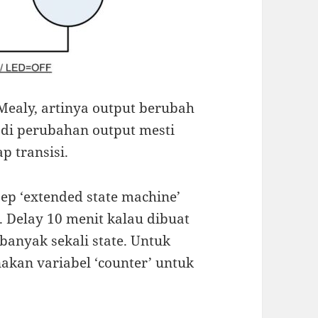
ealy, artinya output berubah
Jadi perubahan output mesti
p transisi.
p ‘extended state machine’
 Delay 10 menit kalau dibuat
anyak sekali state. Untuk
kan variabel ‘counter’ untuk