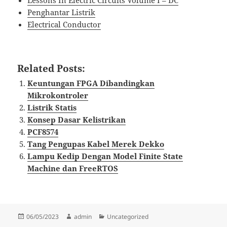
Penghantar Listrik
Electrical Conductor
Related Posts:
Keuntungan FPGA Dibandingkan
Mikrokontroler
Listrik Statis
Konsep Dasar Kelistrikan
PCF8574
Tang Pengupas Kabel Merek Dekko
Lampu Kedip Dengan Model Finite State
Machine dan FreeRTOS
Diposkan
Penulis
Kategori
06/05/2023
admin
Uncategorized
pada