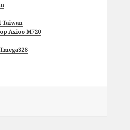
on
I Taiwan
top Axioo M720
 ATmega328