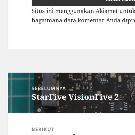
Situs ini menggunakan Akismet unt
bagaimana data komentar Anda dipr
Navigasi
pos
SEBELUMNYA
StarFive VisionFive 2
Pos
sebelumnya:
BERIKUT