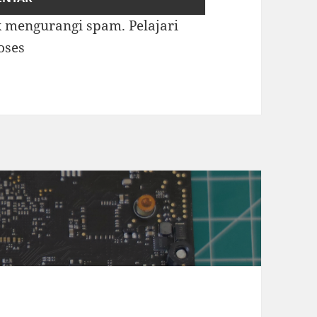
uk mengurangi spam.
Pelajari
oses