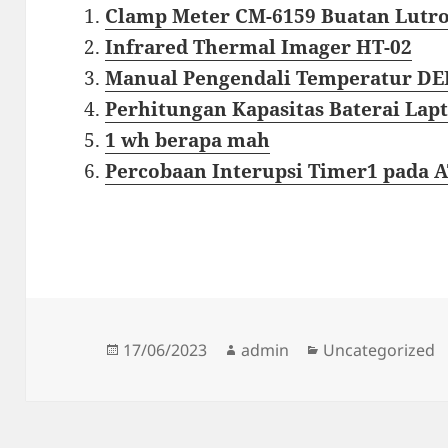
Clamp Meter CM-6159 Buatan Lutr
Infrared Thermal Imager HT-02
Manual Pengendali Temperatur DE
Perhitungan Kapasitas Baterai Lap
1 wh berapa mah
Percobaan Interupsi Timer1 pada
Diposkan
Penulis
Kategori
17/06/2023
admin
Uncategorized
pada