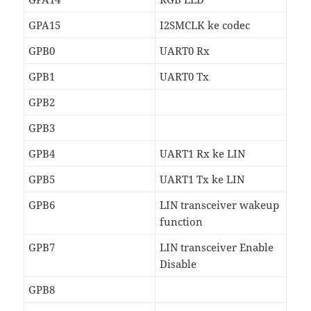
GPA15
I2SMCLK ke codec
GPB0
UART0 Rx
GPB1
UART0 Tx
GPB2
GPB3
GPB4
UART1 Rx ke LIN
GPB5
UART1 Tx ke LIN
GPB6
LIN transceiver wakeup
function
GPB7
LIN transceiver Enable
Disable
GPB8