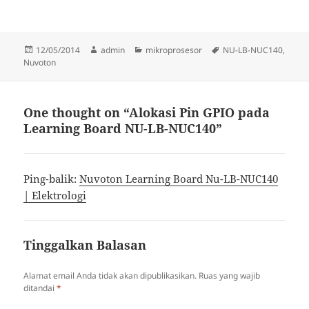
Diposkan
Penulis
Kategori
Tag
12/05/2014
admin
mikroprosesor
NU-LB-NUC140
,
pada
Nuvoton
One thought on “Alokasi Pin GPIO pada
Learning Board NU-LB-NUC140”
Ping-balik:
Nuvoton Learning Board Nu-LB-NUC140
| Elektrologi
Tinggalkan Balasan
Alamat email Anda tidak akan dipublikasikan.
Ruas yang wajib
ditandai
*