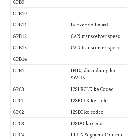
GPB9
GPB10
GPB11
Buzzer on board
GPB12
CAN transceiver speed
GPB13
CAN transceiver speed
GPB14
GPB15
INT0, disambung ke
SW_INT
GPC0
I2SLRCLK ke Codec
GPC1
I2SBCLK ke codec
GPC2
I2SDI ke codec
GPC3
I2SDO ke codec
GPC4
LED 7 Segment Column